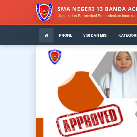
SMA NEGERI 13 BANDA AC
Unggul dan Berprestasi Berlandaskan Iman da
PROFIL
VISI DAN MISI
KATEGOR