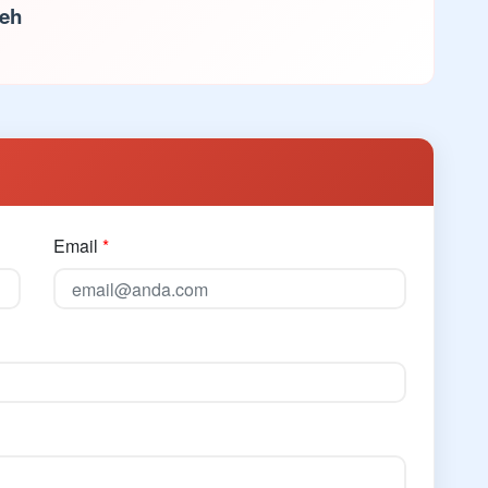
ceh
Email
*