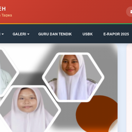
EH
n Taqwa
I
GALERI
GURU DAN TENDIK
USBK
E-RAPOR 2025