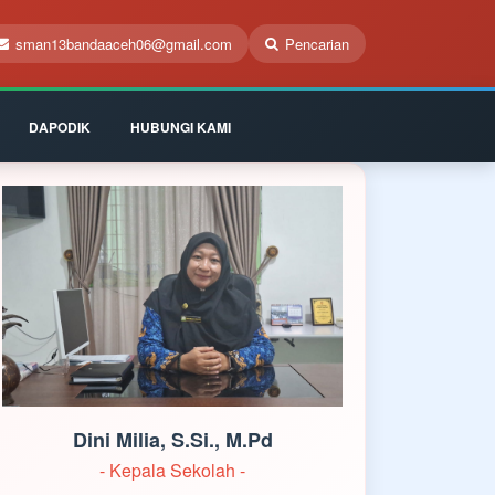
sman13bandaaceh06@gmail.com
Pencarian
DAPODIK
HUBUNGI KAMI
Dini Milia, S.Si., M.Pd
- Kepala Sekolah -