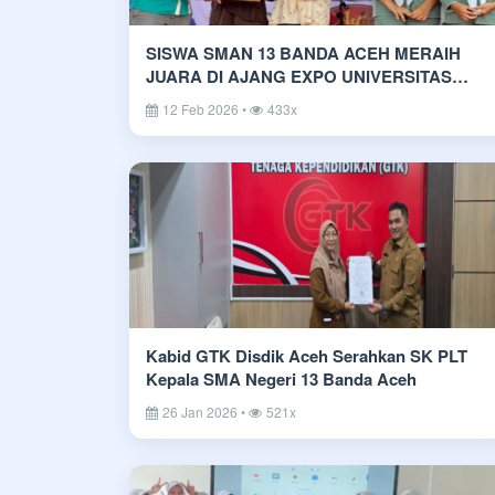
SISWA SMAN 13 BANDA ACEH MERAIH
JUARA DI AJANG EXPO UNIVERSITAS
SERAMBI MEKAH
12 Feb 2026 •
433x
Kabid GTK Disdik Aceh Serahkan SK PLT
Kepala SMA Negeri 13 Banda Aceh
26 Jan 2026 •
521x