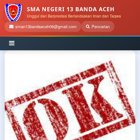
SMA NEGERI 13 BANDA ACEH
Unggul dan Berprestasi Berlandaskan Iman dan Taqwa
sman13bandaaceh06@gmail.com
Pencarian