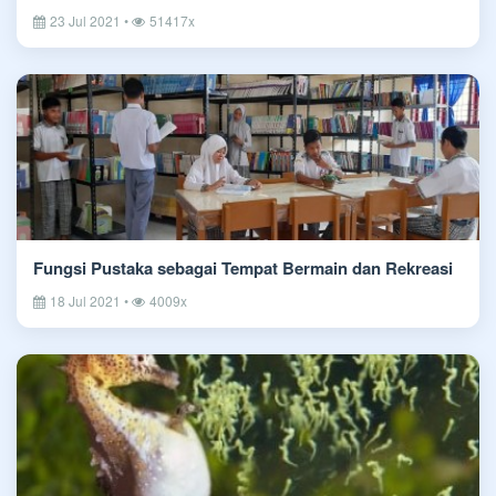
23 Jul 2021 •
51417x
Fungsi Pustaka sebagai Tempat Bermain dan Rekreasi
18 Jul 2021 •
4009x