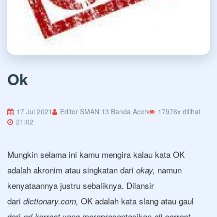
Ok
17 Jul 2021
Editor SMAN 13 Banda Aceh
17976x dilihat
21:02
Mungkin selama ini kamu mengira kalau kata OK
adalah akronim atau singkatan dari
namun
okay,
kenyataannya justru sebaliknya. Dilansir
dari
OK adalah kata slang atau gaul
dictionary.com,
dari
yang merepresentasikan
orl korrect
all correct.